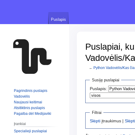
Puslapis
Puslapiai, ku
Vadovėlis/Ka
←
Python Vadovėlis/Kas čia
Jump
Jump
Susiję puslapiai
to
to
Puslapis:
Pagrindinis puslapis
navigation
search
Vadovėlis
Naujausi keitimai
Atsitiktinis puslapis
Filtrai
Pagalba dėl Medijaviki
Slėpti
įtraukimus |
Slėpt
Įrankiai
Specialieji puslapiai