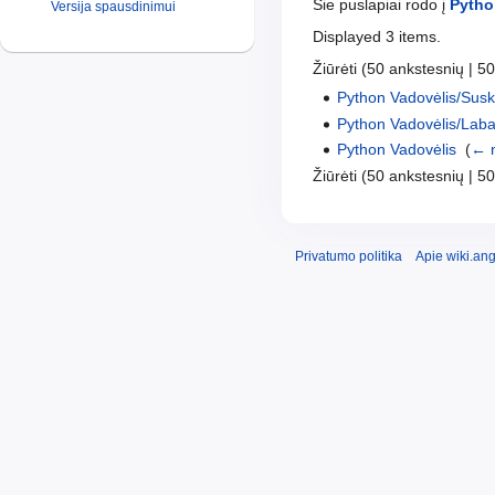
Šie puslapiai rodo į
Pytho
Versija spausdinimui
Displayed 3 items.
Žiūrėti (50 ankstesnių | 50 
Python Vadovėlis/Suska
Python Vadovėlis/Laba
Python Vadovėlis
‎
(
← 
Žiūrėti (50 ankstesnių | 50 
Privatumo politika
Apie wiki.ang