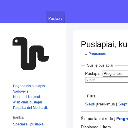
Puslapis
Puslapiai, k
←
Programos
Jump
Jump
Susiję puslapiai
to
to
Puslapis:
navigation
search
Pagrindinis puslapis
Vadovėlis
Filtrai
Naujausi keitimai
Atsitiktinis puslapis
Slėpti
įtraukimus |
Slėpt
Pagalba dėl Medijaviki
Įrankiai
Šie puslapiai rodo į
Prog
Specialieji puslapiai
Displayed 1 item.