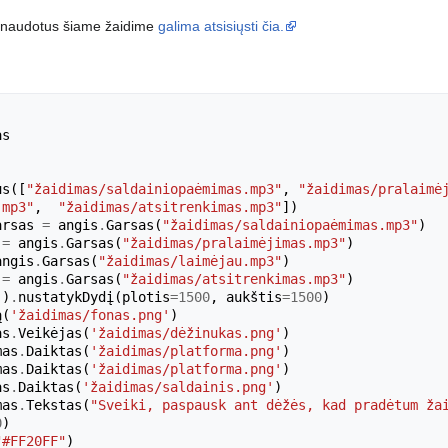
panaudotus šiame žaidime
galima atsisiųsti čia.
as
us
([
"žaidimas/saldainiopaėmimas.mp3"
,
"žaidimas/pralaimė
.mp3"
,
"žaidimas/atsitrenkimas.mp3"
])
arsas
=
angis
.
Garsas
(
"žaidimas/saldainiopaėmimas.mp3"
)
=
angis
.
Garsas
(
"žaidimas/pralaimėjimas.mp3"
)
angis
.
Garsas
(
"žaidimas/laimėjau.mp3"
)
=
angis
.
Garsas
(
"žaidimas/atsitrenkimas.mp3"
)
()
.
nustatykDydį
(
plotis
=
1500
,
aukštis
=
1500
)
ą
(
'žaidimas/fonas.png'
)
as
.
Veikėjas
(
'žaidimas/dėžinukas.png'
)
mas
.
Daiktas
(
'žaidimas/platforma.png'
)
mas
.
Daiktas
(
'žaidimas/platforma.png'
)
as
.
Daiktas
(
'žaidimas/saldainis.png'
)
mas
.
Tekstas
(
"Sveiki, paspausk ant dėžės, kad pradėtum ža
0
)
"#FF20FF"
)