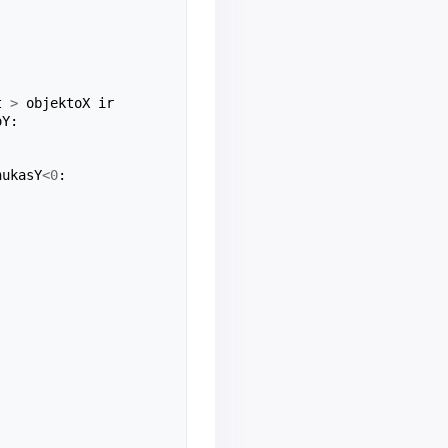
t
>
objektoX
ir
oY
:
nukasY
<
0
: