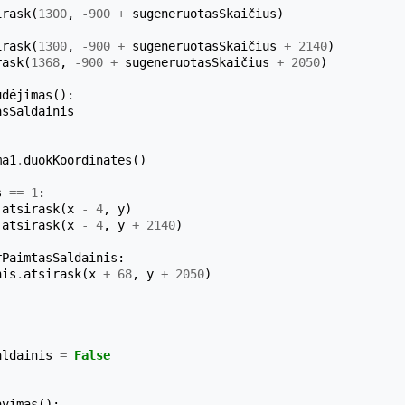
irask
(
1300
,
-
900
+
sugeneruotasSkaičius
)
irask
(
1300
,
-
900
+
sugeneruotasSkaičius
+
2140
)
rask
(
1368
,
-
900
+
sugeneruotasSkaičius
+
2050
)
udėjimas
():
asSaldainis
ma1
.
duokKoordinates
()
s
==
1
:
.
atsirask
(
x
-
4
,
y
)
.
atsirask
(
x
-
4
,
y
+
2140
)
rPaimtasSaldainis
:
nis
.
atsirask
(
x
+
68
,
y
+
2050
)
aldainis
=
False
avimas
():