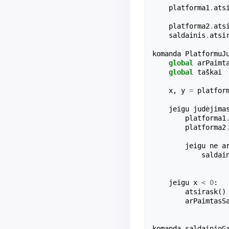
platforma1
.
ats
platforma2
.
ats
saldainis
.
atsi
komanda
PlatformuJ
global
arPaimt
global
taškai
x
,
y
=
platfor
jeigu
judėjima
platforma1
platforma2
jeigu
ne
a
saldai
jeigu
x
<
0
:
atsirask
()
arPaimtasS
komanda
saldainioG