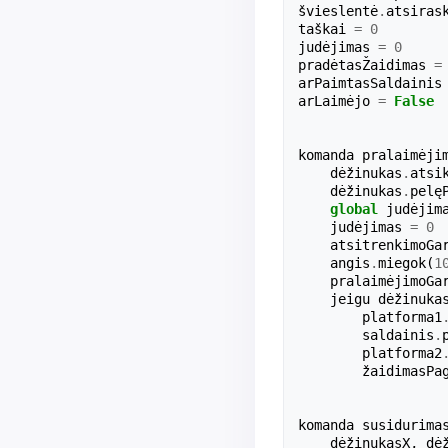
švieslentė
.
atsiras
taškai
=
0
judėjimas
=
0
pradėtasŽaidimas
=
arPaimtasSaldainis
arLaimėjo
=
False
komanda
pralaimėji
dėžinukas
.
atsi
dėžinukas
.
pelę
global
judėjim
judėjimas
=
0
atsitrenkimoGa
angis
.
miegok
(
1
pralaimėjimoGa
jeigu
dėžinuka
platforma1
saldainis
.
platforma2
žaidimasPa
komanda
susidurima
dėžinukasX
,
dė