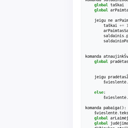
global
taškai
global
arPaimt
jeigu
ne
arPai
taškai
+=
arPaimtasS
saldainis
.
saldainioP
komanda
atnaujinkŠ
global
pradėta
jeigu
pradėtas
švieslentė
else
:
švieslentė
komanda
pabaiga
():
švieslentė
.
tek
global
arLaimė
global
judėjim