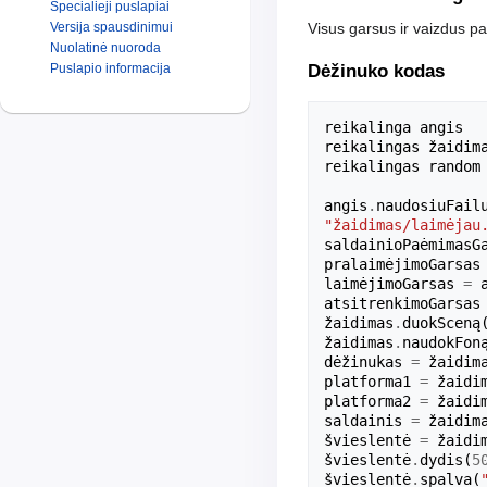
Specialieji puslapiai
Versija spausdinimui
Visus garsus ir vaizdus 
Nuolatinė nuoroda
Puslapio informacija
Dėžinuko kodas
reikalinga
angis
reikalingas
žaidim
reikalingas
random
angis
.
naudosiuFail
"žaidimas/laimėjau
saldainioPaėmimasG
pralaimėjimoGarsas
laimėjimoGarsas
=
atsitrenkimoGarsas
žaidimas
.
duokSceną
žaidimas
.
naudokFon
dėžinukas
=
žaidim
platforma1
=
žaidi
platforma2
=
žaidi
saldainis
=
žaidim
švieslentė
=
žaidi
švieslentė
.
dydis
(
5
švieslentė
.
spalva
(