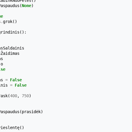
kabinkNuoPelės
()
Paspaudus
(
None
)
ue
s
.
grok
()
grindinis
():
asSaldainis
sŽaidimas
as
jo
lse
as
=
False
inis
=
False
rask
(
400
,
750
)
Paspaudus
(
prasidėk
)
vieslentę
()