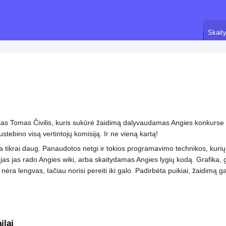
Skaity
s Tomas Čivilis, kuris sukūrė žaidimą dalyvaudamas Angies konkurse ir 
nustebino visą vertintojų komisiją. Ir ne vieną kartą!
a tikrai daug. Panaudotos netgi ir tokios programavimo technikos, kur
s jas rado Angies wiki, arba skaitydamas Angies lygių kodą. Grafika, 
nėra lengvas, tačiau norisi pereiti iki galo. Padirbėta puikiai, žaidimą g
ilai