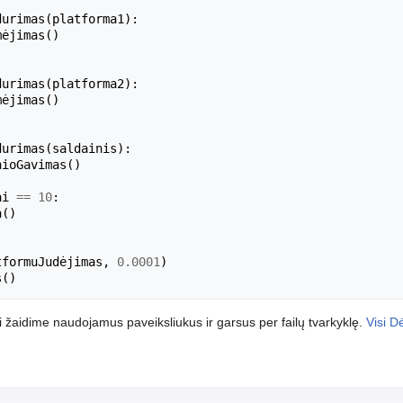
durimas
(
platforma1
):
mėjimas
()
durimas
(
platforma2
):
mėjimas
()
durimas
(
saldainis
):
nioGavimas
()
ai
==
10
:
a
()
tformuJudėjimas
,
0.0001
)
s
()
i žaidime naudojamus paveiksliukus ir garsus per failų tvarkyklę.
Visi D