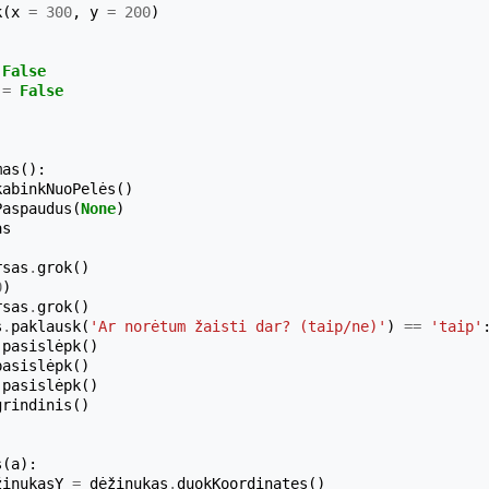
k
(
x
=
300
,
y
=
200
)
False
=
False
mas
():
kabinkNuoPelės
()
Paspaudus
(
None
)
as
rsas
.
grok
()
0
)
rsas
.
grok
()
s
.
paklausk
(
'Ar norėtum žaisti dar? (taip/ne)'
)
==
'taip'
.
pasislėpk
()
pasislėpk
()
.
pasislėpk
()
grindinis
()
s
(
a
):
žinukasY
=
dėžinukas
.
duokKoordinates
()