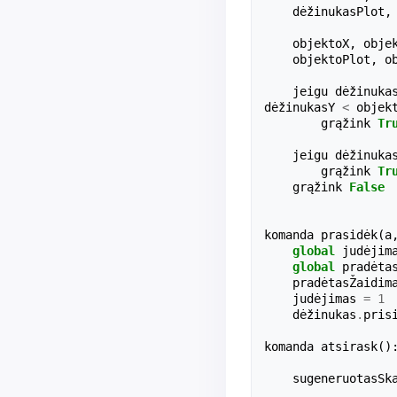
dėžinukasPlot
,
objektoX
,
obje
objektoPlot
,
o
jeigu
dėžinuka
dėžinukasY
<
objek
grąžink
Tr
jeigu
dėžinuka
grąžink
Tr
grąžink
False
komanda
prasidėk
(
a
global
judėjim
global
pradėta
pradėtasŽaidim
judėjimas
=
1
dėžinukas
.
pris
komanda
atsirask
()
sugeneruotasSk