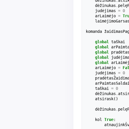
dėžinukas
.
atsi
dėžinukas
.
pelę
judėjimas
=
0
arLaimėjo
=
Tr
laimėjimoGarsa
komanda
žaidimasPa
global
taškai
global
arPaimt
global
pradėta
global
judėjim
global
arLaimė
arLaimėjo
=
Fa
judėjimas
=
0
pradėtasŽaidim
arPaimtasSalda
taškai
=
0
dėžinukas
.
atsi
atsirask
()
dėžinukas
.
pelę
kol
True
:
atnaujinkŠ