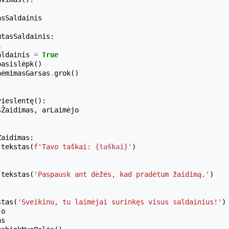
asSaldainis
mtasSaldainis
:
1
aldainis
=
True
pasislėpk
()
aėmimasGarsas
.
grok
()
vieslentę
():
sŽaidimas
,
arLaimėjo
Žaidimas
:
.
tekstas
(
f
'Tavo taškai: 
{taškai}
'
)
.
tekstas
(
'Paspausk ant dėžės, kad pradėtum žaidimą.'
)
stas
(
'Sveikinu, tu laimėjai surinkęs visus saldainius!'
)
jo
as