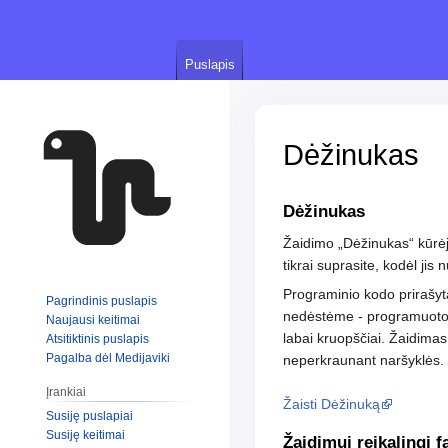
Puslapis
Dėžinukas
Jump
Jump
Dėžinukas
to
to
Žaidimo „Dėžinukas“ kūrėja
navigation
search
tikrai suprasite, kodėl jis 
Programinio kodo prirašyt
Pagrindinis puslapis
nedėstėme - programuotoja
Naujausi keitimai
labai kruopščiai. Žaidimas 
Atsitiktinis puslapis
Pagalba dėl Medijaviki
neperkraunant naršyklės.
Įrankiai
Žaisti Dėžinuką
Susiję puslapiai
Susiję keitimai
Žaidimui reikalingi fa