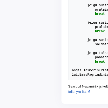
jeigu
susi
pralai
break
jeigu
susi
pralai
break
jeigu
susi
saldai
jeigu
tašk
pabaig
break
angis
.
Taimeris
(
Pla
žaidimasPagrindini
Svarbu!
Nepamiršk įsikelt
failai yra čia.