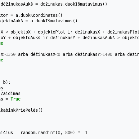
dėžinukasAukš
=
dėžinukas
.
duokIšmatavimus
()
ktoY
=
a
.
duokKoordinates
()
bjektoAukš
=
a
.
duokIšmatavimus
()
sX
<
objektoX
+
objektoPlot
ir
dėžinukasX
+
dėžinukasPlo
toY
+
objektoAukš
ir
dėžinukasY
+
dėžinukasAukš
>
objekt
ue
sX
>
1350
arba
dėžinukasX
<
0
arba
dėžinukasY
>
1400
arba
dėži
ue
,
b
):
as
sŽaidimas
as
=
True
ikabinkPriePelės
()
:
aičius
=
random
.
randint
(
0
,
800
)
*
-
1