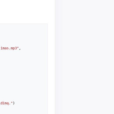
jimas.mp3"
,
idimą."
)